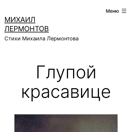
Перейти
Меню
к
МИХАИЛ
содержимому
ЛЕРМОНТОВ
Стихи Михаила Лермонтова
Глупой
красавице