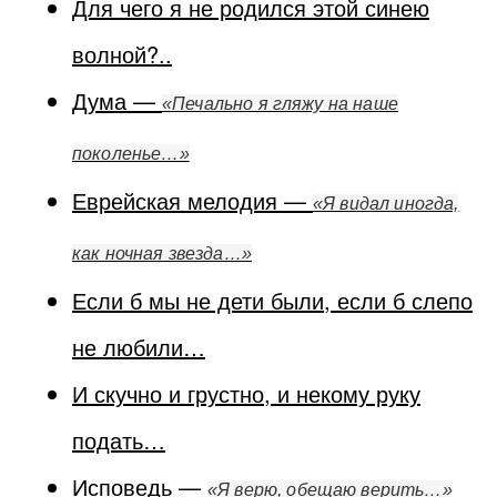
Для чего я не родился этой синею
волной?..
Дума —
«Печально я гляжу на наше
поколенье…»
Еврейская мелодия —
«Я видал иногда,
как ночная звезда…»
Если б мы не дети были, если б слепо
не любили…
И скучно и грустно, и некому руку
подать…
Исповедь —
«Я верю, обещаю верить…»