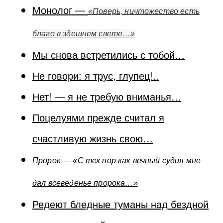
Монолог —
«Поверь, ничтожество есть
благо в здешнем свете…»
Мы снова встретились с тобой…
Не говори: я трус, глупец!..
Нет! — я не требую вниманья…
Поцелуями прежде считал я
счастливую жизнь свою…
Пророк — «С тех пор как вечный судия мне
дал всеведенье пророка…»
Редеют бледные туманы над бездной