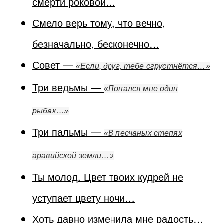
смерти роковой…
Смело верь тому, что вечно,
безначально, бесконечно…
Совет —
«Если, друг, тебе сгрустнётся…»
Три ведьмы —
«Попался мне один
рыбак…»
Три пальмы —
«В песчаных степях
аравийской земли…»
Ты молод. Цвет твоих кудрей не
уступает цвету ночи…
Хоть давно изменила мне радость…