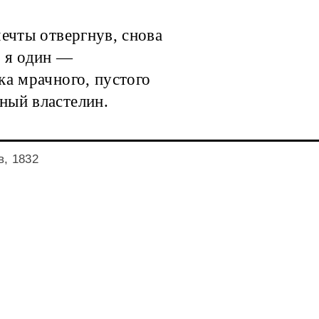
мечты отвергнув, снова
я я один —
ка мрачного, пустого
ный властелин.
, 1832