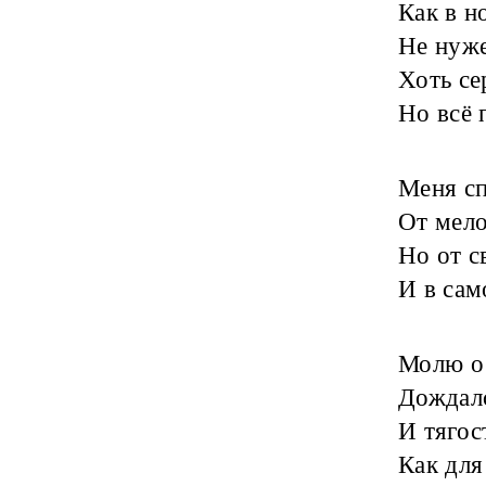
Как в н
‎Не нуж
Хоть се
‎Но всё
Меня сп
‎От мел
Но от с
‎И в сам
Молю о 
‎Дождал
И тягос
‎Как для