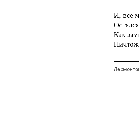
И, все 
‎Осталс
Как зам
‎Ничтож
Лермонтов