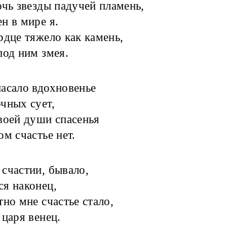
очь звезды падучей пламень,
ен в мире я.
рдце тяжело как камень,
 под ним змея.
асало вдохновенье
очных сует,
воей души спасенья
ом счастье нет.
счастии, бывало,
ся наконец,
тно мне счастье стало,
 царя венец.