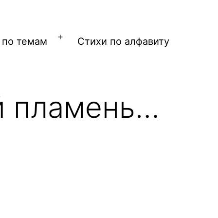
 по темам
Стихи по алфавиту
Открыть
меню
ей пламень…