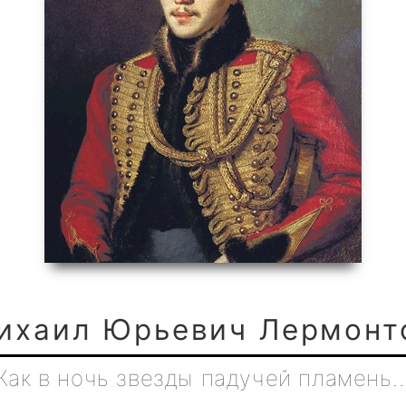
ихаил Юрьевич Лермонт
Как в ночь звезды падучей пламень