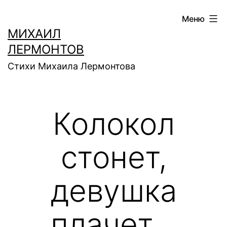
Перейти
Меню
к
МИХАИЛ
содержимому
ЛЕРМОНТОВ
Стихи Михаила Лермонтова
Колокол
стонет,
девушка
плачет…