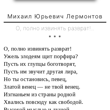
Михаил Юрьевич Лермонтов
О, полно извинять разврат!..
* * *
О, полно извинять разврат!
Ужель злодеям щит порфира?
Пусть их глупцы боготворят,
Пусть им звучит другая лира,
Но ты остановись, певец,
Златой венец — не твой венец.
Изгнаньем из страны родной
Хвались повсюду как свободой.
Высокой мыслью и душой