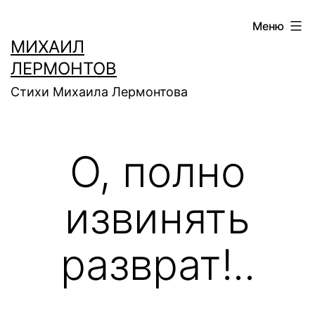
Перейти
Меню
к
МИХАИЛ
содержимому
ЛЕРМОНТОВ
Стихи Михаила Лермонтова
О, полно
извинять
разврат!..