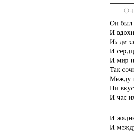
Он
Он был 
И вдох
Из детс
И сердц
И мир н
Так соч
Между ц
Ни вкуса
И час и
И жадны
И между