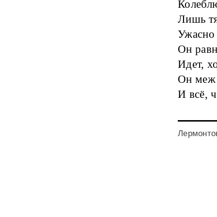
Колеблю
Лишь тя
Ужасно 
Он равн
Идет, х
Он меж 
И всё, 
Лермонтов