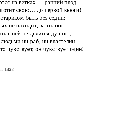
тся на ветках — ранний плод
готит свою… до первой вьюги!
стариком быть без седин;
ых не находит; за толпою
оть с ней не делится душою;
людьми ни раб, ни властелин,
что чувствует, он чувствует один!
, 1832