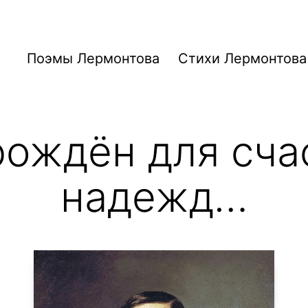
Поэмы Лермонтова
Стихи Лермонтова
рождён для счас
надежд…