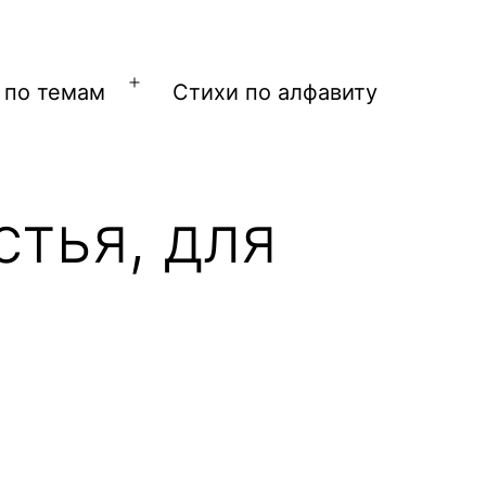
 по темам
Стихи по алфавиту
Открыть
меню
тья, для