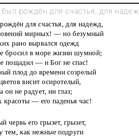
 был рождён для счастья, для наде
рождён для счастья, для надежд,
новений мирных! — но безумный
ких рано вырвался одежд
е бросил в море жизни шумной;
е пощадил — и Бог не спас!
ный плод до времени созрелый
ветов висит осиротелый,
 он не радует, ни глаз;
х красоты — его паденья час!
й червь его грызет, грызет,
 тем, как нежные подруги