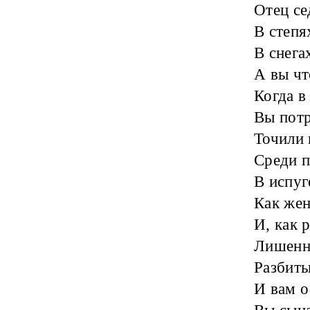
Отец с
В степя
В снег
А вы чт
Когда в
Вы потр
Точили 
Среди п
В испуг
Как жен
И, как 
Лишенны
Разбиты
И вам о