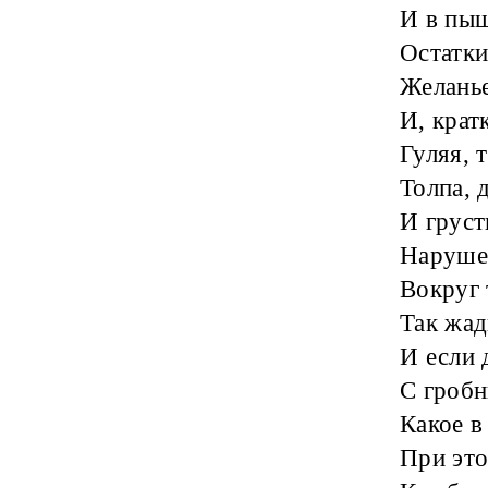
И в пыш
Остатки
Желанье
И, крат
Гуляя, 
Толпа, 
И груст
Наруше
Вокруг 
Так жад
И если 
С гробн
Какое в
При это