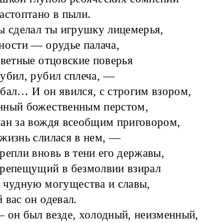
астоптано в пыли.
ы сделал ты игрушку лицемерья,
ности — орудье палача,
аветные отцовские поверья
убил, рубил сплеча, —
бал… И он явился, с строгим взором,
нный божественным перстом,
ан за вождя всеобщим приговором,
жизнь слилася в нем, —
репли вновь в тени его державы,
репещущий в безмолвии взирал
 чудную могущества и славы,
 вас он одевал.
 он был везде, холодный, неизменный,