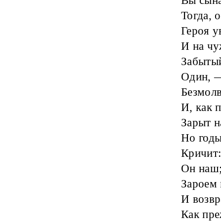
Вы сына
Тогда, 
Героя у
И на чу
Забытый
Один, 
Безмолв
И, как 
Зарыт н
Но годы
Кричит:
Он наш;
Зароем 
И возвр
Как пре