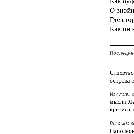
Как буд
О знойн
Где сто
Как он 
Последнее
Стихотво
острова с
Из славы 
мысли Ле
кризиса,
Вы сына в
Наполеон