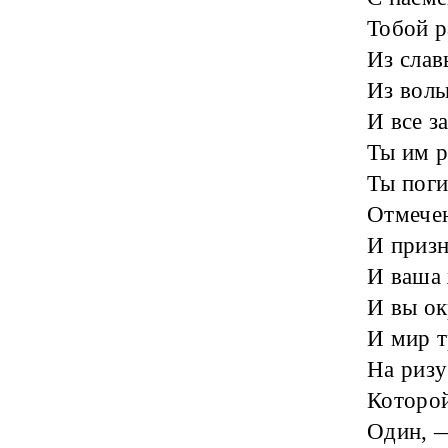
Тобой р
Из слав
Из воль
И все з
Ты им р
Ты поги
Отмече
И призн
И ваша 
И вы ок
И мир т
На ризу
Которой
Один, —