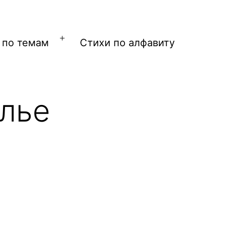
 по темам
Стихи по алфавиту
Открыть
меню
лье