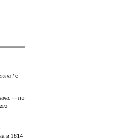
с
еона I
по
ача.
—
его
—
а в 1814