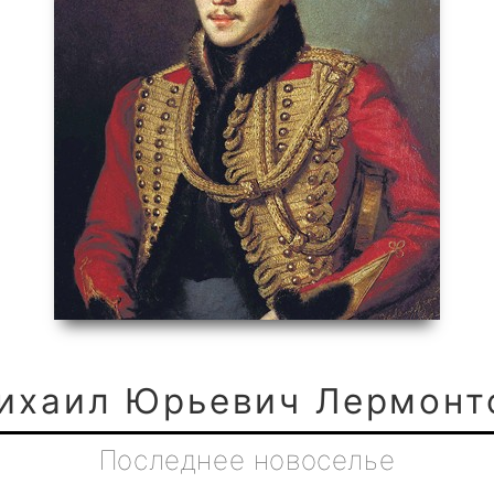
ихаил Юрьевич Лермонт
Последнее новоселье