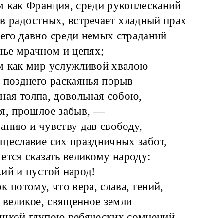
 как Франция, среди рукоплесканий
в радостных, встречает хладный прах
го давно среди немых страданий
нье мрачном и цепях;
м как мир услужливой хвалою
 позднего раскаянья порыв
ная толпа, довольная собою,
я, прошлое забыв, —
анию и чувству дав свободу,
щеславие сих праздничных забот,
ется сказать великому народу:
ий и пустой народ!
к потому, что вера, слава, гений,
ё великое, священное земли
ешкой глупою ребяческих сомнений