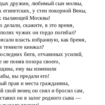
едых дружин, любимый сын молвы,
х египетских, у стен покорной Вены,
ах пылающей Москвы!
о делали, скажите, в это время,
 полях чужих он гордо погибал?
ясали власть избранную, как бремя,
в темноте кинжал?
оследних битв, отчаянных усилий,
е не поняв позора своего,
щина, ему вы изменили
рабы, вы предали его!
й прав и места гражданина,
й свой венец он снял и бросил сам,
ставил он в залог родного сына —