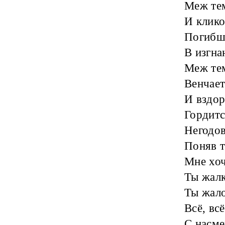
Меж тем
И клико
Погибше
В изгна
Меж те
Венчает
И вздор
Гордитс
Негодов
Поняв т
Мне хоч
Ты жалк
Ты жало
Всё, вс
С насм