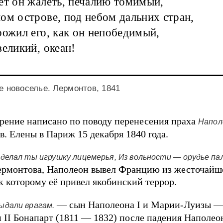
ет он жалеть, печалию томимый,
ом острове, под небом дальних стран,
рожил его, как он непобедимый,
великий, океан!
 новоселье. Лермонтов, 1841
рение написано по поводу перенесения праха
Напол
в. Елены в Париж 15 декабря 1840 года.
сделал ты игрушку лицемерья, Из вольности — орудье пал
рмонтова, Наполеон вывел Францию из жесточайш
 к которому её привел якобинский террор.
— сын Наполеона I и Марии-Луизы 
ыдали врагам.
 II Бонапарт (1811 — 1832) после падения Наполеон