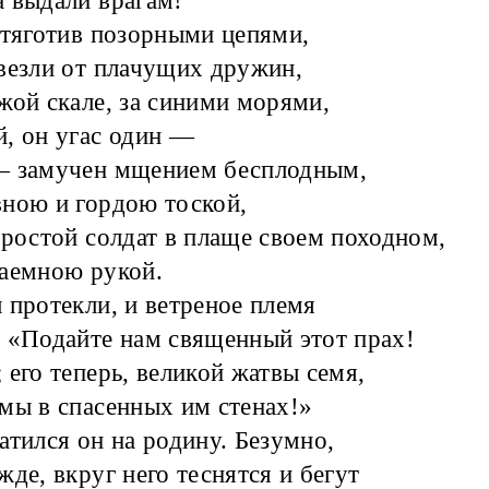
 выдали врагам!
отяготив позорными цепями,
везли от плачущих дружин,
жой скале, за синими морями,
, он угас один —
— замучен мщением бесплодным,
ною и гордою тоской,
простой солдат в плаще своем походном,
аемною рукой.
 протекли, и ветреное племя
 «Подайте нам священный этот прах!
 его теперь, великой жатвы семя,
мы в спасенных им стенах!»
атился он на родину. Безумно,
жде, вкруг него теснятся и бегут