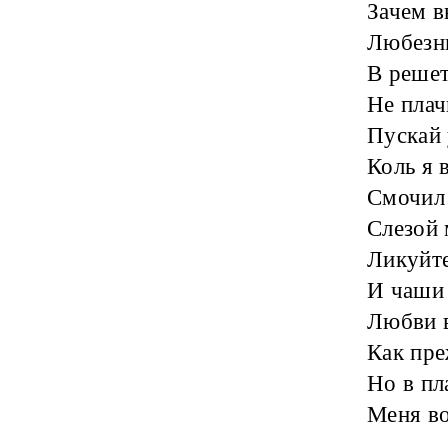
Зачем в
Любезны
В решет
Не плач
Пускай 
Коль я 
Смочил 
Слезой 
Ликуйте
И чаши
Любви в
Как пре
Но в пл
Меня во