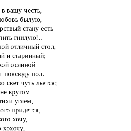
 в вашу честь,
любовь былую,
рствый стану есть
пить гнилую!..
ой отличный стол,
й и старинный;
кой ослиной
т повсюду пол.
о свет чуть льется;
ене кругом
ихи углем,
ого придется,
ого хочу,
 хохочу,