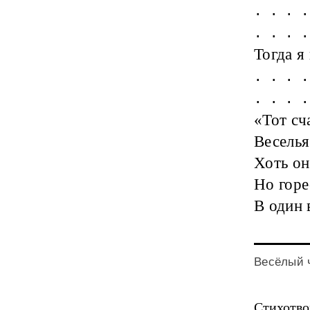
. . . .
. . . .
Тогда я
. . . .
. . . .
«Тот сч
Веселья
Хоть он
Но горе
В один 
Весёлый ч
Стихотво