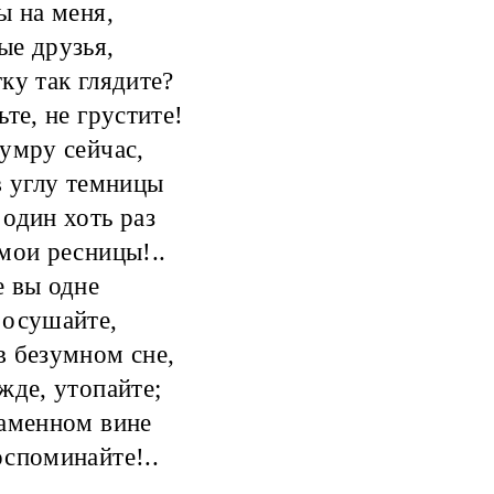
ы на меня,
е друзья,
ку так глядите?
ьте, не грустите!
умру сейчас,
в углу темницы
один хоть раз
мои ресницы!..
 вы одне
 осушайте,
 безумном сне,
жде, утопайте;
аменном вине
споминайте!..