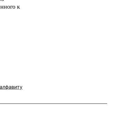
енного к
 алфавиту