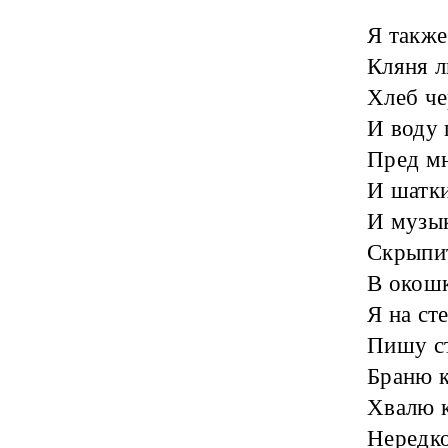
Я также
Кляня 
Хлеб че
И воду 
Пред мн
И шатки
И музы
Скрыпи
В окошк
Я на ст
Пишу ст
Браню к
Хвалю к
Нередко