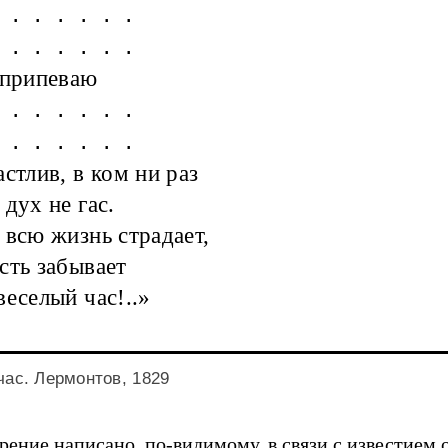
 . . . . . .
 . . . . . .
 припеваю
 . . . . . .
 . . . . . .
астлив, в ком ни раз
 дух не гас.
 всю жизнь страдает,
сть забывает
веселый час!..»
ас. Лермонтов, 1829
рение написано, по-видимому, в связи с известием 