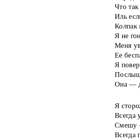
Что так
Иль есл
Колпак 
Я не го
Меня ув
Ее бесп
Я повер
Послыша
Она — д
Я сторо
Всегда 
Смешу 
Всегда 