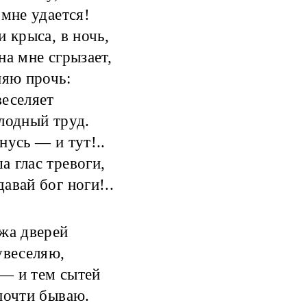
 мне удается!
и крыса, в ночь,
на мне сгрызает,
няю прочь:
еселяет
лодный труд.
нусь — и тут!..
 глас тревоги,
авай бог ноги!..
жа дверей
увеселяю,
— и тем сытей
почти бываю.